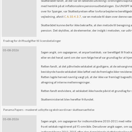
Skatterådet fandt, at der var en løbende udvikling i ordningens kapi
med henblik på at inflationssikre pensionsudbetalingen. Da UNJSPF i
over for Spørger, var Skattestyrelsen efter lovforarbejderne berettige
vejledning, afsnit
C.A.10.4.3.7
, var en metode til skøn over denne væ
Skatterådet kunne derfor ikke bekræfte, at den metode til beregning af
pension. Det skyldtes, at de elementer, der indgik i metoden, var udt
Fradrag for driftsudgifter til licensbetalinger
05-08-2026
Sagen angik, om sagsøgeren, et anpartsselskab, var berettiget til frad
eller en del heraf, samt om der som følge heraf var grundlag for at hj
Retten fandt, at det påhvilede selskabet at godtgøre, at de selvangivne 
bevisbyrde havde selskabet ikke løftet ved de fremlagte ikke‑revidere
Retten lagde herved navnlig vægt på, at der ikke var fremlagt bagve
afregning af interne mellemregninger.
Retten fandt endvidere, at selskabet ikke havde påvist et grundlag for
Skatteministeriet blev herefter frifundet.
Panama Papers - maskeret udbytte og ekstraordinær skatteansættelse
05-08-2026
Sagen angik, om sagsøgeren for indkomstårene 2010-2011 med rette var 
fra et selskab registreret på Y1-område. Derudover angik sagen, om sag