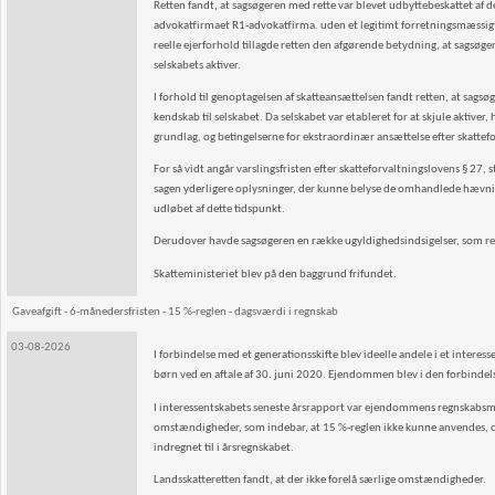
Retten fandt, at sagsøgeren med rette var blevet udbyttebeskattet a
advokatfirmaet R1-advokatfirma. uden et legitimt forretningsmæssigt f
reelle ejerforhold tillagde retten den afgørende betydning, at sagsøge
selskabets aktiver.
I forhold til genoptagelsen af skatteansættelsen fandt retten, at sag
kendskab til selskabet. Da selskabet var etableret for at skjule aktiver
grundlag, og betingelserne for ekstraordinær ansættelse efter skattefor
For så vidt angår varslingsfristen efter skatteforvaltningslovens § 27, stk
sagen yderligere oplysninger, der kunne belyse de omhandlede hævnin
udløbet af dette tidspunkt.
Derudover havde sagsøgeren en række ugyldighedsindsigelser, som re
Skatteministeriet blev på den baggrund frifundet.
Gaveafgift - 6-månedersfristen - 15 %-reglen - dagsværdi i regnskab
03-08-2026
I forbindelse med et generationsskifte blev ideelle andele i et interes
børn ved en aftale af 30. juni 2020. Ejendommen blev i den forbindels
I interessentskabets seneste årsrapport var ejendommens regnskabsmæs
omstændigheder, som indebar, at 15 %-reglen ikke kunne anvendes, 
indregnet til i årsregnskabet.
Landsskatteretten fandt, at der ikke forelå særlige omstændigheder.