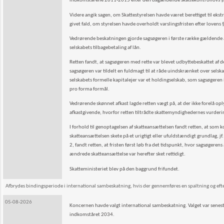
indkomstårene 2011-2015 efter den dagældende skattekontrollovs § 5, 
Videre angik sagen, om Skattestyrelsen havde været berettiget til ekst
givet fald, om styrelsen havde overholdt varslingsfristen efter lovens 
Vedrørende beskatningen gjorde sagsøgeren i første række gældende 
selskabets tilbagebetaling af lån.
Retten fandt, at sagsøgeren med rette var blevet udbyttebeskattet a
sagsøgeren var tildelt en fuldmagt til at råde uindskrænket over selska
selskabets formelle kapitalejer var et holdingselskab, som sagsøgeren 
pro forma formål.
Vedrørende skønnet afkast lagde retten vægt på, at der ikke forelå opl
afkastgivende, hvorfor retten tiltrådte skattemyndighedernes vurderin
I forhold til genoptagelsen af skatteansættelsen fandt retten, at so
skatteansættelsen skete på et urigtigt eller ufuldstændigt grundlag, jf.
2, fandt retten, at fristen først løb fra det tidspunkt, hvor sagsøger
ændrede skatteansættelse var herefter sket rettidigt.
Skatteministeriet blev på den baggrund frifundet.
Afbrydes bindingsperiode i international sambeskatning, hvis der gennemføres en spaltning og efterf
05-08-2026
Koncernen havde valgt international sambeskatning. Valget var senes
indkomståret 2034.