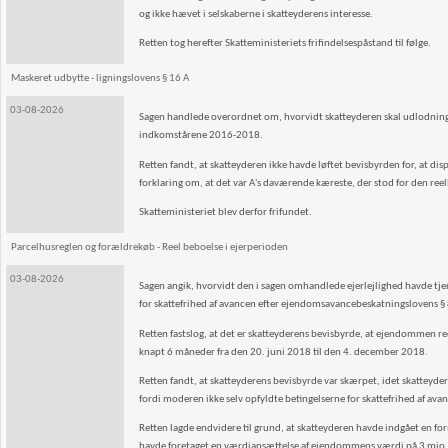
og ikke hævet i selskaberne i skatteyderens interesse.
Retten tog herefter Skatteministeriets frifindelsespåstand til følge.
Maskeret udbytte - ligningslovens § 16 A
03-08-2026
Sagen handlede overordnet om, hvorvidt skatteyderen skal udlodningsbe
indkomstårene 2016-2018.
Retten fandt, at skatteyderen ikke havde løftet bevisbyrden for, at di
forklaring om, at det var A's daværende kæreste, der stod for den reell
Skatteministeriet blev derfor frifundet.
Parcelhusreglen og forældrekøb - Reel beboelse i ejerperioden
03-08-2026
Sagen angik, hvorvidt den i sagen omhandlede ejerlejlighed havde tjen
for skattefrihed af avancen efter ejendomsavancebeskatningslovens § 8
Retten fastslog, at det er skatteyderens bevisbyrde, at ejendommen reelt
knapt 6 måneder fra den 20. juni 2018 til den 4. december 2018.
Retten fandt, at skatteyderens bevisbyrde var skærpet, idet skatteyde
fordi moderen ikke selv opfyldte betingelserne for skattefrihed af 
Retten lagde endvidere til grund, at skatteyderen havde indgået en
havde foretaget en værdiansættelse af ejendommens værdi på 3 mio. kr. 