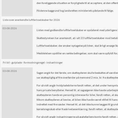
den foreliggende situation er forpligtede til at acceptere, at den off
På denne baggrund tog landsretten ministeriets påstande til følge.
Liste over anerkendte luftfartsselskaber for 2026
03-08-2026
Listen med godkendte luftfartsselskaber er opdateret med yderligere 
Skattestyrelsen har anerkendt, at i alt 23 luftfartsselskaber mod betali
Luftfartsselskaber, der ønsker optagelse på listen, skal årligt ansøge Sk
Meddelelsen opstiller en række betingelser, som skal være opfyldt for, a
Fri bil - gulplade - formodningsregel - indsætninger
03-08-2026
Sagen angik for det første, om skatteyderen skulle beskattes af værdien 
var skattepligtig af fire overførsler på mere end 2 mio. kr. fra skattey
For så vidt angår hvidpladebilerne fandt retten, at det under hensyntage
hans private benyttelse. Henset til, at sagsøgeren ikke havde udarbejde
skatteyderen havde en personlig interesse for biler, fandt retten, at s
tilkom skatteyderen at bevise, at bilen ikke havde været stillet til han
indrettet med fire sæder. Henset til, at det ikke kunne lægges til gr
kørselsregnskab eller fraskrivelseserklæring, fandt retten, at skatteyd
For så vidt angår indsætningerne på ægtefællens konto fandt retten, 