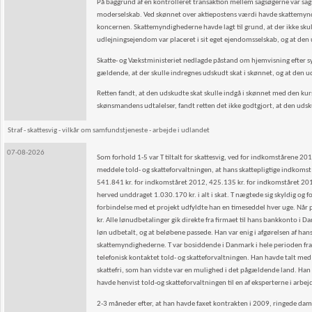
På baggrund af en kontrolleret transaktion mellem sagsøgerne var sagsø
moderselskab. Ved skønnet over aktiepostens værdi havde skattemynd
koncernen. Skattemyndighederne havde lagt til grund, at der ikke sku
udlejningsejendom var placeret i sit eget ejendomsselskab, og at den 
Skatte- og Vækstministeriet nedlagde påstand om hjemvisning efter sy
gældende, at der skulle indregnes udskudt skat i skønnet, og at den ud
Retten fandt, at den udskudte skat skulle indgå i skønnet med den kurs
skønsmandens udtalelser, fandt retten det ikke godtgjort, at den udsku
Straf - skattesvig - vilkår om samfundstjeneste - arbejde i udlandet
07-08-2026
Som forhold 1-5 var T tiltalt for skattesvig, ved for indkomstårene 201
meddele told- og skatteforvaltningen, at hans skattepligtige indkoms
541.841 kr. for indkomståret 2012, 425.135 kr. for indkomståret 20
herved unddraget 1.030.170 kr. i alt i skat. T nægtede sig skyldig og 
forbindelse med et projekt udfyldte han en timeseddel hver uge. Når p
kr. Alle lønudbetalinger gik direkte fra firmaet til hans bankkonto i D
løn udbetalt, og at beløbene passede. Han var enig i afgørelsen af han
skattemyndighederne. T var bosiddende i Danmark i hele perioden fr
telefonisk kontaktet told- og skatteforvaltningen. Han havde talt med
skattefri, som han vidste var en mulighed i det pågældende land. Han h
havde henvist told-og skatteforvaltningen til en af eksperterne i arbej
2-3 måneder efter, at han havde faxet kontrakten i 2009, ringede da