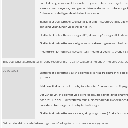
Som led i et generationsskifte ønskede ejerne - i stedet for at eje H
struktur blev tilvejebragt ved gennemførelse af en omstrukturering i 4
fusioner af underliggende selskaber i koncernen.
Skatterådet bekræftede i spørgsmål 1, at bindingsperioden ikke afbry
aktieombytning, men videreføres hos HA.
Skatterådet bekræftede i spørgsmål 2, at svaret på spørgsmål 1 ikke æn
Skatterådet bekræftede endelig, at omstruktureringerne som beskrev
medførte en forhøjelse af gaveafgiften i medfør af boafgiftslovens § 23 b,
Ikke begrænset skattepligt af en udbytteudlodning fra dansk selskab til hollandsk moderselskab. Ud
05-08-2026
Skatterådet bekræftede, at en udbytteudlodning fra Spørger til dets di
1, litra c.
Midlerne til den påtænkte udbytteudlodning fremkom ved, at Spørger fo
Det var oplyst, at udbyttet ville blive videreudloddet til det ultimat
både M1, H2 og H1 var skattemæssigt hjemmehørende i lande inden fo
anses for retmæssig ejer af udbyttet fra Spørger.
Skatterådet bekræftede endvidere, at ligningslovens § 3 ikke fandt an
Salg af taletidskort - selvfakturering - momsfradrag for provision/videresalgsydelser