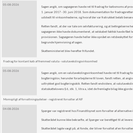
05-08-2026
Sagen angik, om sagsøgeren havde ret til fradrag for købsmoms af pr
1. januar 2017 - 30. juni 2018. Som dokumentation for fradragsretten
udstedt til virksomhederne, og hvoraf der var fratrukket beløb benæ
Retten fandt, at der var tale om selvfakturering, og at betingelserne h
sagsøgeren ikke havde dokumenteret, at selskabet faktisk havde fået 
provisionen. Sagsøgeren havde heller ikke opnået en retsbeskyttet 
begrunde hjemvisning af sagen.
Skatteministeriet blev herefter frifundet.
Fradrag for kontant køb af fremmed valuta - valutavekslingsvirksomhed
05-08-2026
Sagen angik, om en valutavekslingsvirksomhed havde ret til fradrag for
bogføringslov, herunder forarbejderne til loven, fandt retten, at angiv
udtrykket god bogføringsskik. Retten fandt endvidere, at valutaveksli
statsskattelovens § 6, stk. 1, litra a, idet de fremlagte bilag ikke gjor
Momspligt af forvaltningsydelser - registreret forvalter af AIF
04-08-2026
Spørger var registreret hos Finanstilsynet som forvalter af alternative 
Skatterådet kunne ikke bekræfte, at Spørger var berettiget til at levere
Skatterådet lagde vægt på, at fonde, der bliver forvaltet af en forvalter,