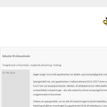
Nyheder til virksomheder
Uregistreret virksomhed - maskeret udlodning - fradrag
07-08-2026
Sagen angik, hvorvidt appellanten var skatte- og momspligtig af en 
Spørgsmålet var, om appellanten i indkomstårene 2015-2017 drev uregi
hvori han var eneanpartshaver, således, at selskaberne var rette skat
omhandlede indsætninger - der alle vedrørte erhvervsmæssige forhold -
uregistrerede virksomhed.
Videre var spørgsmålet, om en del af indsætningerne skulle beskattes so
betaling af aktiver overdraget fra appellanten til et af selskaberne. La