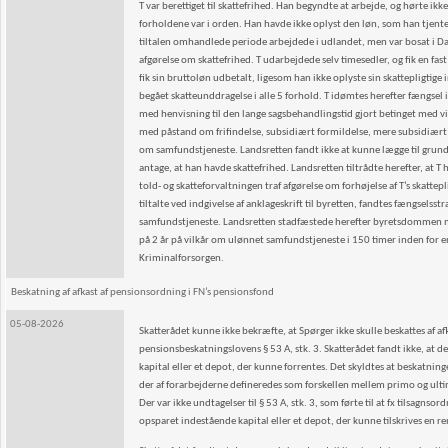
T var berettiget til skattefrihed. Han begyndte at arbejde, og hørte i
forholdene var i orden. Han havde ikke oplyst den løn, som han tjente i
tiltalen omhandlede periode arbejdede i udlandet, men var bosat i D
afgørelse om skattefrihed. T udarbejdede selv timesedler, og fik en fas
fik sin bruttoløn udbetalt, ligesom han ikke oplyste sin skattepligtige
begået skatteunddragelse i alle 5 forhold. T idømtes herefter fængsel 
med henvisning til den lange sagsbehandlingstid gjort betinget med vil
med påstand om frifindelse, subsidiært formildelse, mere subsidiært
om samfundstjeneste. Landsretten fandt ikke at kunne lægge til grund
antage, at han havde skattefrihed. Landsretten tiltrådte herefter, at 
told- og skatteforvaltningen traf afgørelse om forhøjelse af T’s skat
tiltalte ved indgivelse af anklageskrift til byretten, fandtes fængsels
samfundstjeneste. Landsretten stadfæstede herefter byretsdommen med
på 2 år på vilkår om ulønnet samfundstjeneste i 150 timer inden for en l
Kriminalforsorgen.
Beskatning af afkast af pensionsordning i FN’s pensionsfond
05-08-2026
Skatterådet kunne ikke bekræfte, at Spørger ikke skulle beskattes af af
pensionsbeskatningslovens § 53 A, stk. 3. Skatterådet fandt ikke, at d
kapital eller et depot, der kunne forrentes. Det skyldtes at beskatnin
der af forarbejderne defineredes som forskellen mellem primo og ultim
Der var ikke undtagelser til § 53 A, stk. 3, som førte til at fx tilsagns
opsparet indestående kapital eller et depot, der kunne tilskrives en re