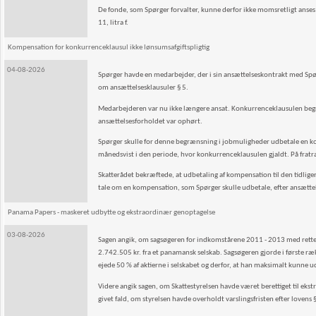
De fonde, som Spørger forvalter, kunne derfor ikke momsretligt anses
11, litra f.
Kompensation for konkurrenceklausul ikke lønsumsafgiftspligtig
04-08-2026
Spørger havde en medarbejder, der i sin ansættelseskontrakt med Spørg
om ansættelsesklausuler § 5.
Medarbejderen var nu ikke længere ansat. Konkurrenceklausulen begræ
ansættelsesforholdet var ophørt.
Spørger skulle for denne begrænsning i jobmuligheder udbetale en kom
månedsvist i den periode, hvor konkurrenceklausulen gjaldt. På frat
Skatterådet bekræftede, at udbetaling af kompensation til den tidliger
tale om en kompensation, som Spørger skulle udbetale, efter ansætt
Panama Papers - maskeret udbytte og ekstraordinær genoptagelse
03-08-2026
Sagen angik, om sagsøgeren for indkomstårene 2011 - 2013 med rette va
2.742.505 kr. fra et panamansk selskab. Sagsøgeren gjorde i første 
ejede 50 % af aktierne i selskabet og derfor, at han maksimalt kunn
Videre angik sagen, om Skattestyrelsen havde været berettiget til ekst
givet fald, om styrelsen havde overholdt varslingsfristen efter lovens §