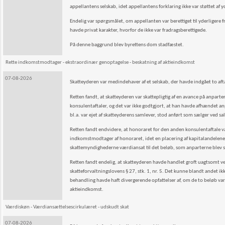
appellantens selskab, idet appellantens forklaring ikke var støttet af
Endelig var spørgsmålet, om appellanten var berettiget til yderligere fra
havde privat karakter, hvorfor de ikke var fradragsberettigede.
På denne baggrund blev byrettens dom stadfæstet.
Rette indkomstmodtager - ekstraordinær genoptagelse - beskatning af aktieindkomst
07-08-2026
Skatteyderen var medindehaver af et selskab, der havde indgået to a
Retten fandt, at skatteyderen var skattepligtig af en avance på anpar
konsulentaftaler, og det var ikke godtgjort, at han havde afhændet anpa
bl.a. var ejet af skatteyderens samlever, stod anført som sælger ved s
Retten fandt endvidere, at honoraret for den anden konsulentaftale var
indkomstmodtager af honoraret, idet en placering af kapitalandelene i 
skattemyndighederne værdiansat til det beløb, som anparterne blev sol
Retten fandt endelig, at skatteyderen havde handlet groft uagtsomt ved
skatteforvaltningslovens § 27, stk. 1, nr. 5. Det kunne blandt andet ik
behandling havde haft divergerende opfattelser af, om de to beløb var 
aktieindkomst.
Værdiskøn - Værdiansættelsescirkulæret - udskudt skat
07-08-2026