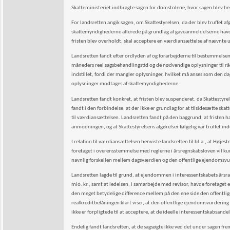
Skatteministeriet indbragte sagen for domstolene, hvor sagen blev he
For landsretten angik sagen, om Skattestyrelsen, da der blev truffet a
skattemyndighederne allerede på grundlag af gaveanmeldelserne havde
fristen blev overholdt, skal acceptere en værdiansættelse af nævnte
Landsretten fandt efter ordlyden af og forarbejderne til bestemmelsen 
måneders reel sagsbehandlingstid og de nødvendige oplysninger til rådi
indstillet, fordi der mangler oplysninger, hvilket må anses som den 
oplysninger modtages af skattemyndighederne.
Landsretten fandt konkret, at fristen blev suspenderet, da Skattest
fandt i den forbindelse, at der ikke er grundlag for at tilsidesætte s
til værdiansættelsen. Landsretten fandt på den baggrund, at fristen 
anmodningen, og at Skattestyrelsens afgørelser følgelig var truffet i
I relation til værdiansættelsen henviste landsretten til bl.a., at Høje
foretaget i overensstemmelse med reglerne i årsregnskabsloven vil ku
navnlig forskellen mellem dagsværdien og den offentlige ejendomsv
Landsretten lagde til grund, at ejendommen i interessentskabets årsr
mio. kr., samt at ledelsen, i samarbejde med revisor, havde foretaget
den meget betydelige difference mellem på den ene side den offentl
realkreditbelåningen klart viser, at den offentlige ejendomsvurdering
ikke er forpligtede til at acceptere, at de ideelle interessentskabsa
Endelig fandt landsretten, at de sagsøgte ikke ved det under sagen frem